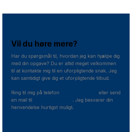
Vil du høre mere?
Har du spørgsmål til, hvordan jeg kan hjælpe dig
med din opgave? Du er altid meget velkommen
til at kontakte mig til en uforpligtende snak. Jeg
kan samtidigt give dig et uforpligtende tilbud.
Ring til mig på telefon
+45 41 61 63 63
eller send
en mail til
info@hallinvvs.dk
. Jeg besvarer din
henvendelse hurtigst muligt.