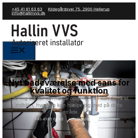
+45 41 61 63 63
Kildegårdsvej 75, 2900 Hellerup
info@hallinvvs.dk
Nyt badeværelse med sans for
kvalitet og funktion
Lad mig stå for din næste opgave. Her kan du få et
indblik i, hvad jeg kan hjælpe dig med på dette
område.
+45 41 61 63 63
info@hallinvvs.dk